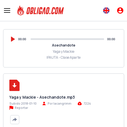
00:00
00:00
Asechandote
Yaga y Mackie
IPAUTA - Clase Aparte
Yaga y Mackie - Asechandote.mp3
Subido 2018-01-10
Por lacangrimm
7224
Reportar