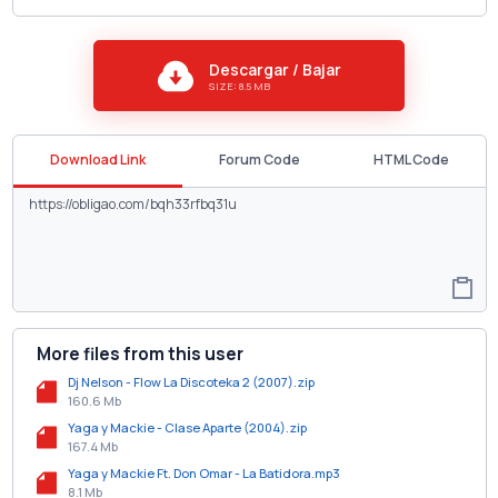
Descargar / Bajar
SIZE: 8.5 MB
Download Link
Forum Code
HTML Code
More files from this user
Dj Nelson - Flow La Discoteka 2 (2007).zip
160.6 Mb
Yaga y Mackie - Clase Aparte (2004).zip
167.4 Mb
Yaga y Mackie Ft. Don Omar - La Batidora.mp3
8.1 Mb