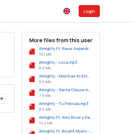
Login
More files from this user
Almighty Ft. Rauw Alejandro, Lyanno y Myke Towers - Abusadora.mp3
10.1 Mb
Almighty - Loca.mp3
8.0 Mb
Almighty - Mientras Yo Este Aqui.mp3
8.5 Mb
Almighty - Santa Clause.mp3
7.9 Mb
Almighty - Tu Pelicula.mp3
8.5 Mb
Almighty Ft. Alex Rose y Rafa Pabon - Location.mp3
10.4 Mb
Almighty Ft. Bryant Myers - En El Carro.mp3