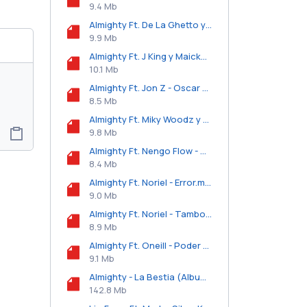
9.4 Mb
Almighty Ft. De La Ghetto y Cosculluela - Siempre Esta Conmigo (Remix).mp3
9.9 Mb
Almighty Ft. J King y Maicke Casiano - De Bichote.mp3
10.1 Mb
Almighty Ft. Jon Z - Oscar De La Hoya.mp3
8.5 Mb
Almighty Ft. Miky Woodz y Juhn - Ley De Vida.mp3
9.8 Mb
Almighty Ft. Nengo Flow - TBT.mp3
8.4 Mb
Almighty Ft. Noriel - Error.mp3
9.0 Mb
Almighty Ft. Noriel - Tambor.mp3
8.9 Mb
Almighty Ft. Oneill - Poder y Pauta.mp3
9.1 Mb
Almighty - La Bestia (Album) (2019).zip
142.8 Mb