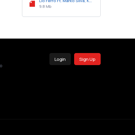
Lio Ferro Ft. Marko Silva, Karen Méndez y Snova - Que Te Enamore.mp3
9.8 Mb
Login
Sign Up
o