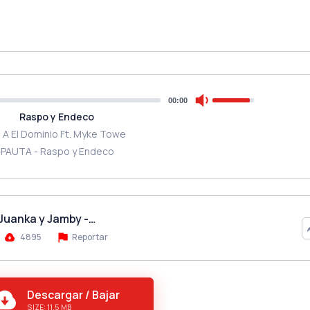
00:00
Raspo y Endeco
e A El Dominio Ft. Myke Towe
IPAUTA - Raspo y Endeco
 Juanka y Jamby -…
4895
Reportar
Descargar / Bajar
SIZE: 11.5 MB