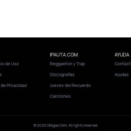
IPAUTA.COM
AYUDA
os de Uso
Reggaeton y Trap
Contact
s
Discografías
Ayudas
a de Privacidad
Jueves del Recuerdo
Canciones
© 2026
Obligao.Com
. All rights reserved