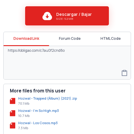
Descargar / Bajar
SIZE: 5.2 MB
Download Link
Forum Code
HTML Code
More files from this user
Hozwal - Trapped (Álbum) (2021).zip
70.1 Mb
Hozwal - I'm So High.mp3
10.7 Mb
Hozwal - Los Cosos.mp3
7.3 Mb