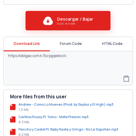
Descargar / Bajar
SIZE: 9.0 MB
Download Link
Forum Code
HTML Code
More files from this user
Andrew - Como Lo Mueves (Prod. by Saybor y El High).mp3
7.2 Mb
Carlitos Rossy Ft. Yomo - Mete Presion.mp3
8.3 Mb
Pancho y Castel Ft. Baby Rasta y Gringo - No La Soportan.mp3
8.2 Mb