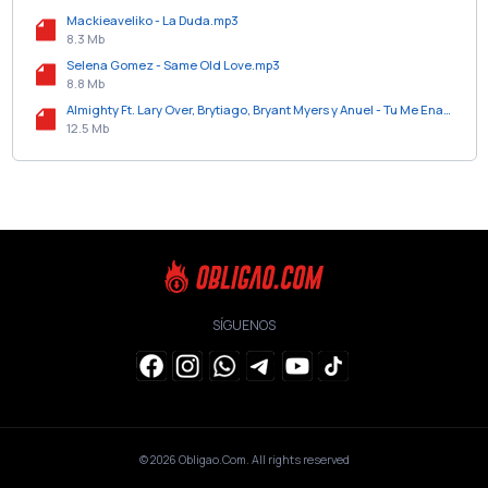
Mackieaveliko - La Duda.mp3
8.3 Mb
Selena Gomez - Same Old Love.mp3
8.8 Mb
Almighty Ft. Lary Over, Brytiago, Bryant Myers y Anuel - Tu Me Enamoraste Remix.mp3
12.5 Mb
SÍGUENOS
© 2026
Obligao.Com
. All rights reserved