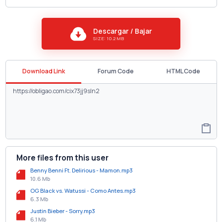
Descargar / Bajar
SIZE: 10.2 MB
Download Link
Forum Code
HTML Code
More files from this user
Benny Benni Ft. Delirious - Mamon.mp3
10.6 Mb
OG Black vs. Watussi - Como Antes.mp3
6.3 Mb
Justin Bieber - Sorry.mp3
6.1 Mb