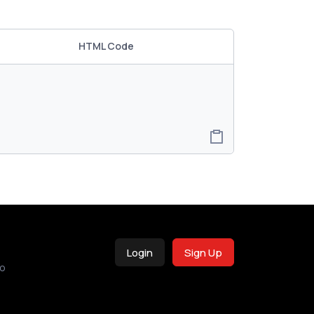
HTML Code
Login
Sign Up
o