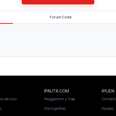
Forum Code
IPAUTA.COM
AYUDA
os de Uso
Reggaeton y Trap
Contact
s
Discografías
Ayudas