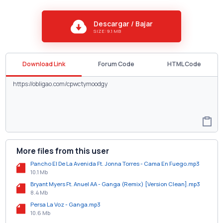
Descargar / Bajar
SIZE: 9.1 MB
Download Link
Forum Code
HTML Code
More files from this user
Pancho El De La Avenida Ft. Jonna Torres - Cama En Fuego.mp3
10.1 Mb
Bryant Myers Ft. Anuel AA - Ganga (Remix) [Version Clean].mp3
8.4 Mb
Persa La Voz - Ganga.mp3
10.6 Mb