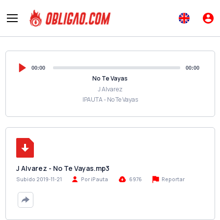
00:00
00:00
No Te Vayas
J Alvarez
IPAUTA - No Te Vayas
J Alvarez - No Te Vayas.mp3
Reportar
Subido 2019-11-21
Por iPauta
6976