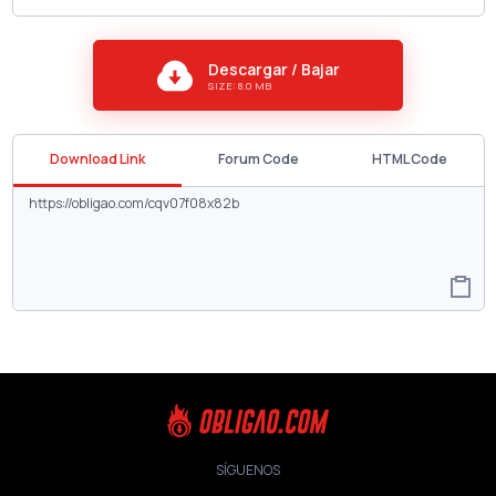
Descargar / Bajar
SIZE: 8.0 MB
Download Link
Forum Code
HTML Code
SÍGUENOS