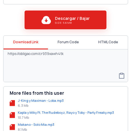
Descargar / Bajar
SIZE: 5.6 MB
Download Link
Forum Code
HTML Code
More files from this user
J-King y Maximan - Loba.mp3
6.3 Mb
Kapla y Miky Ft. The Rudeboyz, Rayo y Toby - Party Freaky.mp3
10.7 Mb
Makano - Solo Mia.mp3
8.1 Mb