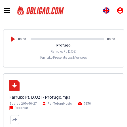
00:00
00:00
Profugo
Farruko Ft. D.OZi
Farruko Presents Los Menores
Farruko Ft. D.OZi - Profugo.mp3
Subido 2014-10-27
Por TebanMusic
7836
Reportar