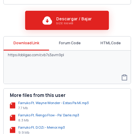
Descargar / Bajar
SIZE: 8.6 MB
Download Link
Forum Code
HTML Code
More files from this user
Farruko Ft. Wayne Wonder - Estas Pa Mí.mp3
7.7 Mb
Farruko Ft. Ñengo Flow - Pa' Darle.mp3
8.3 Mb
Farruko Ft. D.OZi - Menor.mp3
9.9 Mb