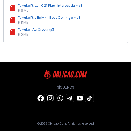
Farruko Ft. Lui-G 21 Plus - Interesada.mp3
8.6 Mb
Farruko Ft. J Balvin - Bebe Conmigo.mp3
8.3 Mb
Farruko - Así Crecí.mp3
8.0 Mb
SÍGUENOS
© 2026
Obligao.Com
. All rights reserved