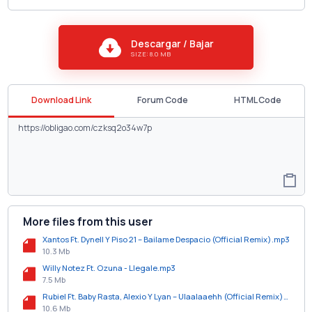
Descargar / Bajar
SIZE: 8.0 MB
Download Link
Forum Code
HTML Code
More files from this user
Xantos Ft. Dynell Y Piso 21 – Bailame Despacio (Official Remix).mp3
10.3 Mb
Willy Notez Ft. Ozuna - Llegale.mp3
7.5 Mb
Rubiel Ft. Baby Rasta, Alexio Y Lyan – Ulaalaaehh (Official Remix).mp3
10.6 Mb