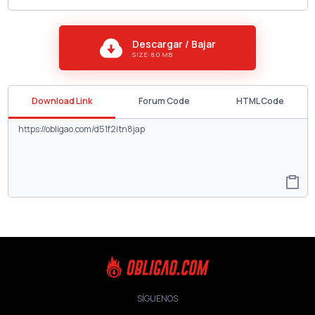
Descargar / Bajar
SIZE: 8.0 MB
Download Link
Forum Code
HTML Code
SÍGUENOS