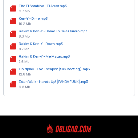
Tito El Bambino - El Amor.mp3
9.7 Mb
Ken-Y - Dime.mp3
10.2 Mb
Rakim & Ken-Y - Dame Lo Que Quiero.mp3
8.3 Mb
Rakim & Ken-Y - Down.mp3
8.7 Mb
Rakim & Ken-Y - Me Matas.mp3
7.6 Mb
Coldplay - The Escapist (Sirk Bootleg).mp3
12.8 Mb
Edan Walk - Hands Up! [PANDA FUNK].mp3
9.8 Mb