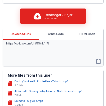
Descargar / Bajar
SIZE: 8.8 MB
Download Link
Forum Code
HTML Code
More files from this user
Daddy Yankee Ft. Eddie Dee - Taladro.mp3
8.0 Mb
J Quiles Ft. Genio y Baby Johnny - No Te Necesito.mp3
7.0 Mb
Dalmata - Siguelo.mp3
9.2 Mb