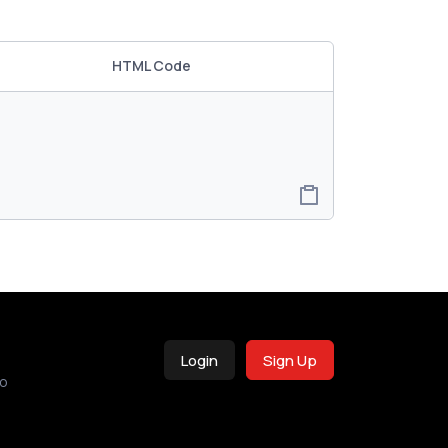
HTML Code
Login
Sign Up
o