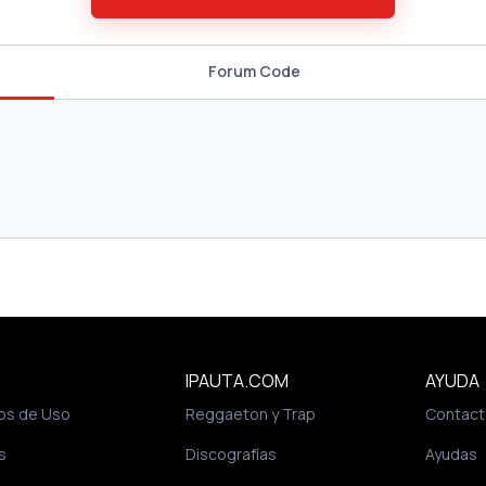
Forum Code
IPAUTA.COM
AYUDA
os de Uso
Reggaeton y Trap
Contact
s
Discografías
Ayudas