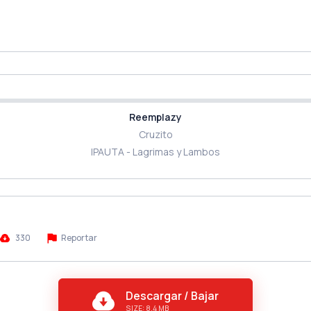
Reemplazу
Cruzito
IPAUTA - Lagrimas y Lambos
330
Reportar
Descargar / Bajar
SIZE: 8.4 MB