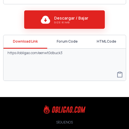
Descargar / Bajar
SIZE: 8.1 MB
Download Link
Forum Code
HTML Code
SÍGUENOS