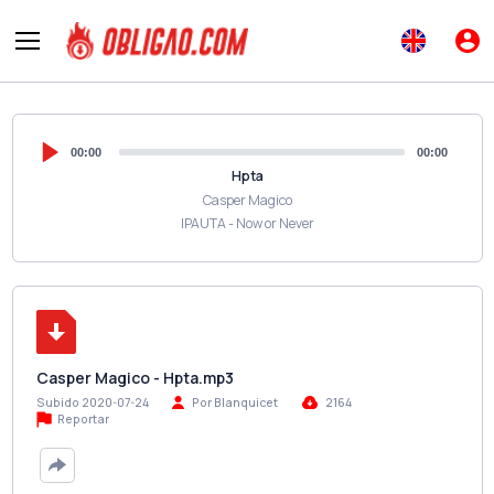
00:00
00:00
Hpta
Casper Magico
IPAUTA - Now or Never
Casper Magico - Hpta.mp3
Subido 2020-07-24
Por Blanquicet
2164
Reportar