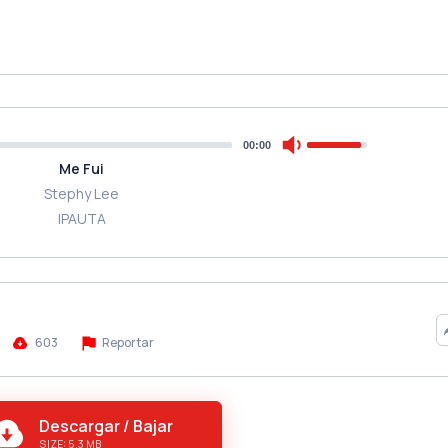
00:00
Me Fui
Stephy Lee
IPAUTA
603
Reportar
Descargar / Bajar
SIZE: 5.3 MB