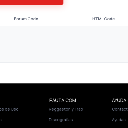
Forum Code
HTML Code
IPAUTA.COM
AYUDA
os de Uso
Reggaeton y Trap
Contact
s
Discografías
Ayudas