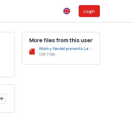
Login
More files from this user
Wisin y Yandel presents La Mente Maestra (2008).zip
108.7 Mb