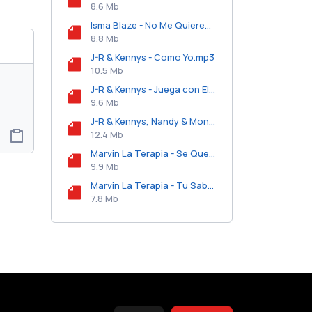
8.6 Mb
Isma Blaze - No Me Quieres.mp3
8.8 Mb
J-R & Kennys - Como Yo.mp3
10.5 Mb
J-R & Kennys - Juega con El.mp3
9.6 Mb
J-R & Kennys, Nandy & Monchy, D Alex Y Yova The Magic Maker - Pakas de 100 (Intro).mp3
12.4 Mb
Marvin La Terapia - Se Que Tienes Tu Marido.mp3
9.9 Mb
Marvin La Terapia - Tu Sabes.mp3
7.8 Mb