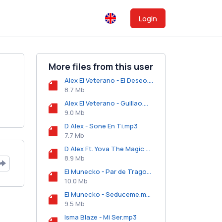
Login
More files from this user
Alex El Veterano - El Deseo.mp3
8.7 Mb
Alex El Veterano - Guillao.mp3
9.0 Mb
D Alex - Sone En Ti.mp3
7.7 Mb
D Alex Ft. Yova The Magic Maker - Es El o Soy Yo.mp3
8.9 Mb
El Munecko - Par de Tragos.mp3
10.0 Mb
El Munecko - Seduceme.mp3
9.5 Mb
Isma Blaze - Mi Ser.mp3