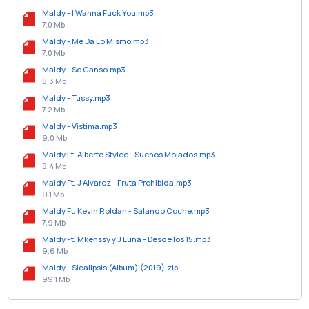
Maldy - I Wanna Fuck You.mp3
7.0 Mb
Maldy - Me Da Lo Mismo.mp3
7.0 Mb
Maldy - Se Canso.mp3
8.3 Mb
Maldy - Tussy.mp3
7.2 Mb
Maldy - Vistima.mp3
9.0 Mb
Maldy Ft. Alberto Stylee - Suenos Mojados.mp3
8.4 Mb
Maldy Ft. J Alvarez - Fruta Prohibida.mp3
9.1 Mb
Maldy Ft. Kevin Roldan - Salando Coche.mp3
7.9 Mb
Maldy Ft. Mkenssy y J Luna - Desde los 15.mp3
9.6 Mb
Maldy - Sicalipsis (Album) (2019).zip
99.1 Mb