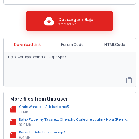
Descargar / Bajar
SIZE: 6.3 MB
Download Link
Forum Code
HTML Code
More files from this user
Chris Wandell - Adelanto.mp3
7.1 Mb
Dalex Ft. Lenny Tavarez, Chencho Corleone y Juhn - Hola (Remix).mp3
10.0 Mb
Darkiel - Gata Perversa.mp3
8.4 Mb