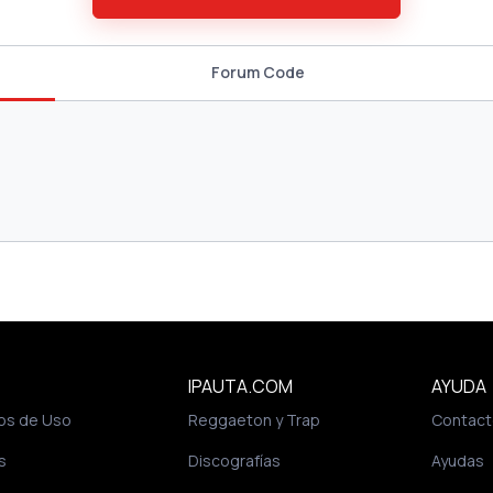
Forum Code
IPAUTA.COM
AYUDA
os de Uso
Reggaeton y Trap
Contact
s
Discografías
Ayudas