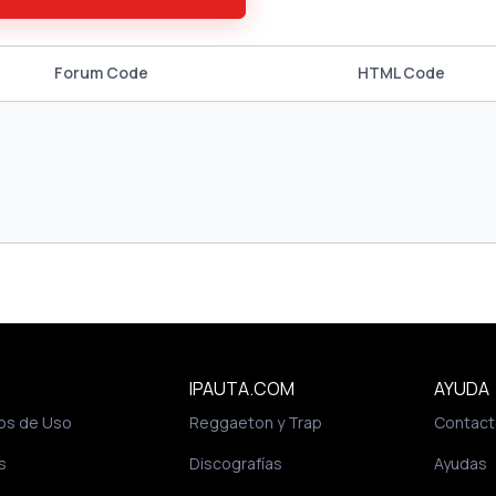
Forum Code
HTML Code
IPAUTA.COM
AYUDA
os de Uso
Reggaeton y Trap
Contact
s
Discografías
Ayudas