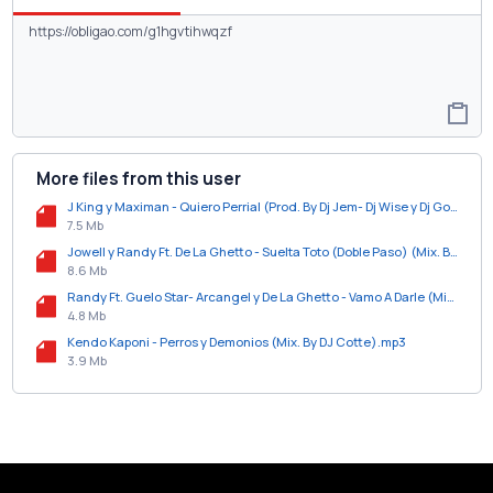
More files from this user
J King y Maximan - Quiero Perrial (Prod. By Dj Jem- Dj Wise y Dj Goldo).mp3
7.5 Mb
Jowell y Randy Ft. De La Ghetto - Suelta Toto (Doble Paso) (Mix. By DJ Yogii).mp3
8.6 Mb
Randy Ft. Guelo Star- Arcangel y De La Ghetto - Vamo A Darle (Mix. By DJ Cobby y DJ Edual2).mp3
4.8 Mb
Kendo Kaponi - Perros y Demonios (Mix. By DJ Cotte).mp3
3.9 Mb