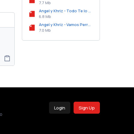
7.7 Mb
Angel y Khriz - Todo Te lo Di (Angel).mp3
6.8 Mb
Angel y Khriz - Vamos Perros.mp3
7.0 Mb
Login
Sign Up
o