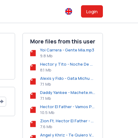
Login
More files from this user
Yoi Carrera - Gente Mia.mp3
9.8 Mb
Hector y Tito - Noche De Terror.mp3
8.1 Mb
Alexis y Fido - Gata Michu Michu.mp3
7.1 Mb
Daddy Yankee - Machete.mp3
7.1 Mb
Hector El Father - Vamos Pa La Calle.mp3
10.5 Mb
Zion Ft. Hector El Father - Mirandonos.mp3
7.6 Mb
Angel y Khriz - Te Quiero Ver Hoy.mp3