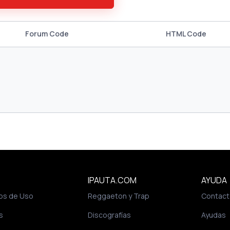
Forum Code
HTML Code
IPAUTA.COM
AYUDA
os de Uso
Reggaeton y Trap
Contact
s
Discografías
Ayudas