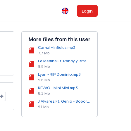
Login
More files from this user
Carnal - Infieles.mp3
7.7 Mb
Ed Medina Ft. Randy y Brray - 666.mp3
9.8 Mb
Lyan - RIP Dominio.mp3
9.6 Mb
KEVVO - Mini Mini.mp3
8.2 Mb
J Alvarez Ft. Genio - Soportarme.mp3
9.1 Mb