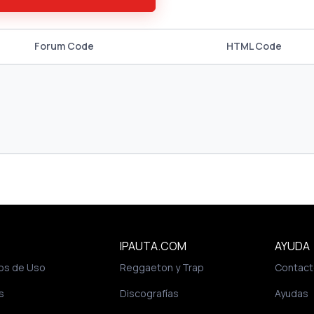
Forum Code
HTML Code
IPAUTA.COM
AYUDA
os de Uso
Reggaeton y Trap
Contact
s
Discografías
Ayudas