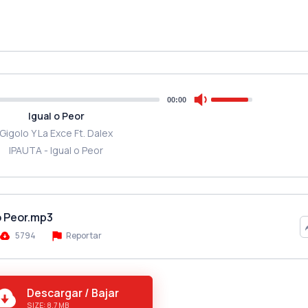
00:00
Igual o Peor
Gigolo Y La Exce Ft. Dalex
IPAUTA - Igual o Peor
 o Peor.mp3
5794
Reportar
Descargar / Bajar
SIZE: 8.7 MB