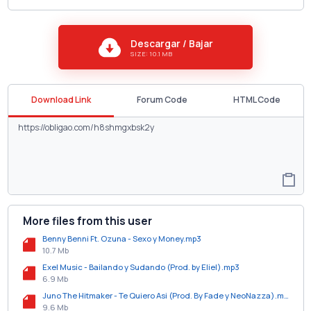
Descargar / Bajar
SIZE: 10.1 MB
Download Link
Forum Code
HTML Code
More files from this user
Benny Benni Ft. Ozuna - Sexo y Money.mp3
10.7 Mb
Exel Music - Bailando y Sudando (Prod. by Eliel).mp3
6.9 Mb
Juno The Hitmaker - Te Quiero Asi (Prod. By Fade y NeoNazza).mp3
9.6 Mb