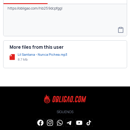
More files from this user
Lil Santana - Nunca Pichea.mp3
8.7 Mb
SÍGUENOS