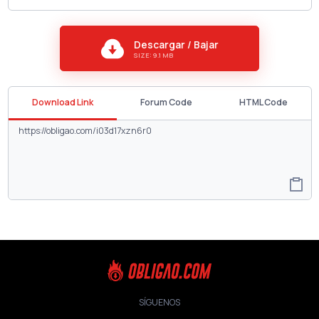
Descargar / Bajar
SIZE: 9.1 MB
Download Link
Forum Code
HTML Code
SÍGUENOS