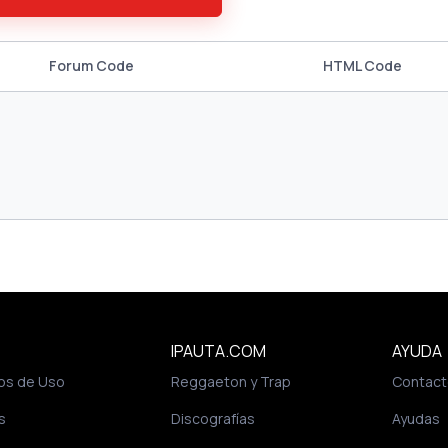
Forum Code
HTML Code
IPAUTA.COM
AYUDA
os de Uso
Reggaeton y Trap
Contact
s
Discografías
Ayudas