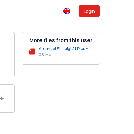
Login
More files from this user
Arcangel Ft. Luigi 21 Plus - Me Gusta.mp3
9.0 Mb