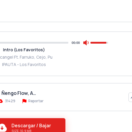
00:00
Intro (Los Favoritos)
cangel Ft. Farruko, Сejo, Pu
IPAUTA - Los Favoritos
, Ñengo Flow, A…
31429
Reportar
Descargar / Bajar
SIZE: 10.9 MB