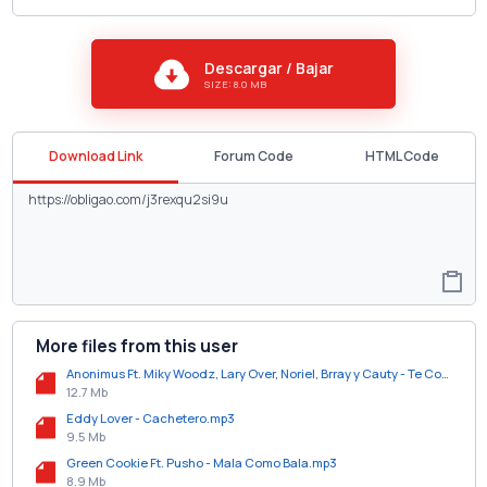
Descargar / Bajar
SIZE: 8.0 MB
Download Link
Forum Code
HTML Code
More files from this user
Anonimus Ft. Miky Woodz, Lary Over, Noriel, Brray y Cauty - Te Confisco (Remix).mp3
12.7 Mb
Eddy Lover - Cachetero.mp3
9.5 Mb
Green Cookie Ft. Pusho - Mala Como Bala.mp3
8.9 Mb