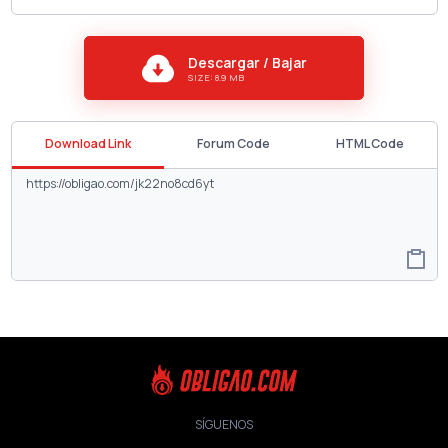
Descargar / Bajar
SIZE: 8.9 MB
Download Link
Forum Code
HTML Code
SÍGUENOS