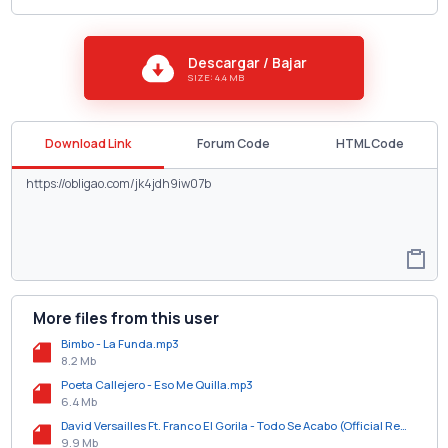
Descargar / Bajar
SIZE: 4.4 MB
Download Link
Forum Code
HTML Code
More files from this user
Bimbo - La Funda.mp3
8.2 Mb
Poeta Callejero - Eso Me Quilla.mp3
6.4 Mb
David Versailles Ft. Franco El Gorila - Todo Se Acabo (Official Remix).mp3
9.9 Mb