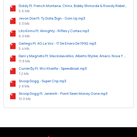
Diddy Ft. French Montana, Chinx, Bobby Shmurda & Rowdy Rebel - Shmoney Aint A Problem (Remix).mp3
5.6 Mb
Jevon Doe Ft. Ty Dolla $ign - Goin Up.mp3
3.3 Mb
Lito Kirino Ft. Almighty - Rifles y Cortas.mp3
6.0 Mb
Gallego Ft. AG La Voz - 17 De Enero De 1992.mp3
5.4 Mb
Dani y Magneto Ft. Mackieaveliko, Alberto Stylee, Amaro, Nova Y Mas - Chupa Chupa (Remix).mp3
17.8 Mb
Curren$y Ft. Wiz Khalifa - Speedboat.mp3
7.2 Mb
Snoop Dogg - Super Crip.mp3
2.8 Mb
Snoop Dogg Ft. Jeremih - Point Seen Money Gone.mp3
10.0 Mb