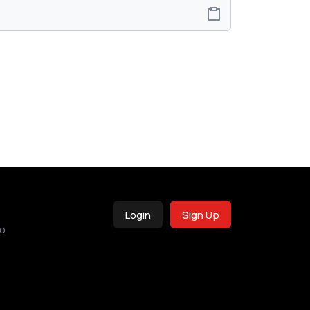
Login
Sign Up
o