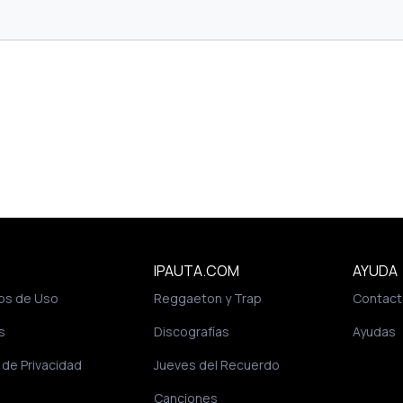
IPAUTA.COM
AYUDA
os de Uso
Reggaeton y Trap
Contact
s
Discografías
Ayudas
a de Privacidad
Jueves del Recuerdo
Canciones