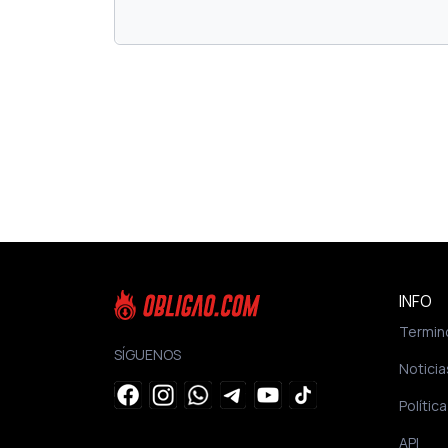
INFO
Termin
SÍGUENOS
Noticia
Polític
API