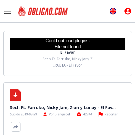
Could not load plugins:
File not found
El Favor
Sech Ft. Farruko, Nicky Jam, Z
IPAUTA - El Favor
Sech Ft. Farruko, Nicky Jam, Zion y Lunay - El Fav…
Reportar
Subido 2019-08-29
Por Blanquicet
42744