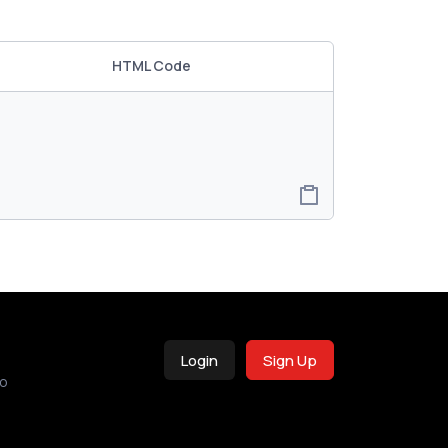
HTML Code
Login
Sign Up
o