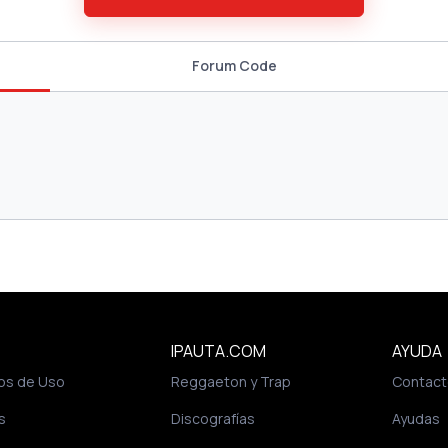
Forum Code
IPAUTA.COM
AYUDA
os de Uso
Reggaeton y Trap
Contact
s
Discografías
Ayudas