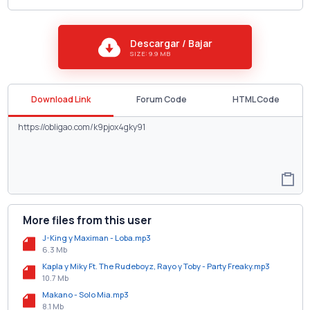
Descargar / Bajar
SIZE: 9.9 MB
Download Link
Forum Code
HTML Code
More files from this user
J-King y Maximan - Loba.mp3
6.3 Mb
Kapla y Miky Ft. The Rudeboyz, Rayo y Toby - Party Freaky.mp3
10.7 Mb
Makano - Solo Mia.mp3
8.1 Mb