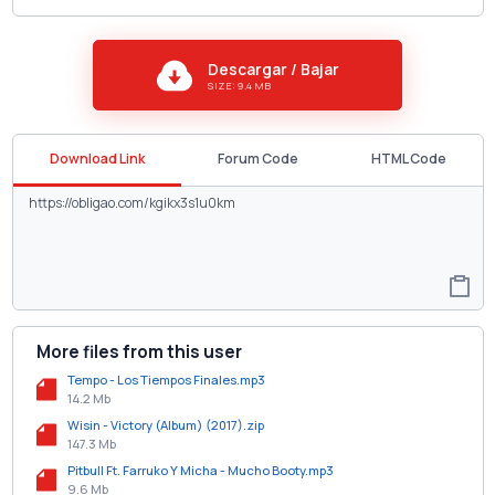
Descargar / Bajar
SIZE: 9.4 MB
Download Link
Forum Code
HTML Code
More files from this user
Tempo - Los Tiempos Finales.mp3
14.2 Mb
Wisin - Victory (Album) (2017).zip
147.3 Mb
Pitbull Ft. Farruko Y Micha - Mucho Booty.mp3
9.6 Mb