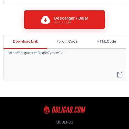
Descargar / Bajar
SIZE: 7.3 MB
Download Link
Forum Code
HTML Code
SÍGUENOS