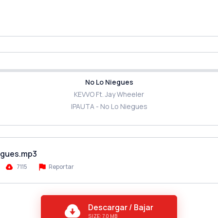
No Lo Niegues
KEVVO Ft. Jay Wheeler
IPAUTA - No Lo Niegues
iegues.mp3
7115
Reportar
Descargar / Bajar
SIZE: 7.0 MB