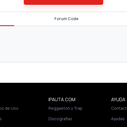
Forum Code
IPAUTA.COM
AYUDA
os de Uso
Reggaeton y Trap
Contact
s
Discografías
Ayudas