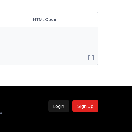
HTML Code
Login
Sign Up
o