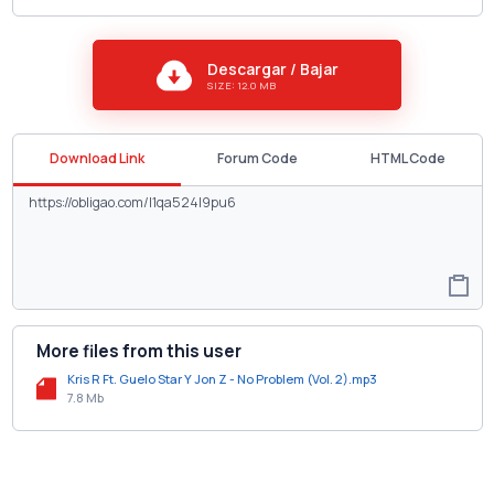
Descargar / Bajar
SIZE: 12.0 MB
Download Link
Forum Code
HTML Code
More files from this user
Kris R Ft. Guelo Star Y Jon Z - No Problem (Vol. 2).mp3
7.8 Mb