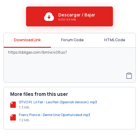
Descargar / Bajar
SIZE: 8.3 MB
Download Link
Forum Code
HTML Code
More files from this user
STVO Ft. Lil Fat - Las Pali (Spanish Version).mp3
7.3 Mb
Franz Ponce - Dame Una Oportunidad.mp3
7.2 Mb