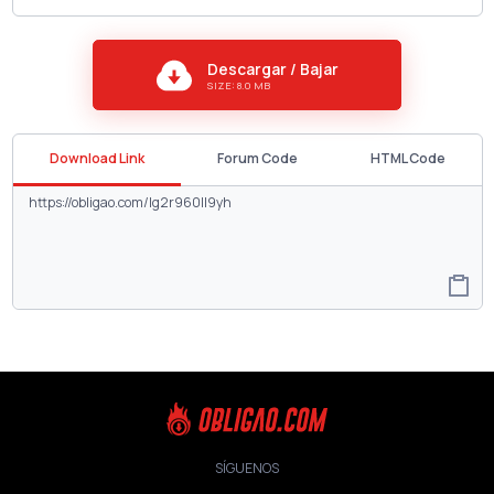
Descargar / Bajar
SIZE: 8.0 MB
Download Link
Forum Code
HTML Code
SÍGUENOS