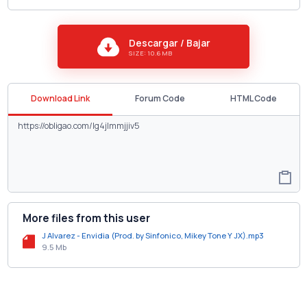
Descargar / Bajar
SIZE: 10.6 MB
Download Link
Forum Code
HTML Code
More files from this user
J Alvarez - Envidia (Prod. by Sinfonico, Mikey Tone Y JX).mp3
9.5 Mb