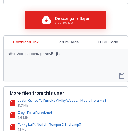
Descargar / Bajar
SIZE: 10.1 MB
Download Link
Forum Code
HTML Code
More files from this user
Justin Quiles Ft. Farruko Y Miky Woodz - Media Hora.mp3
11.7 Mb
Eloy - Pa la Pared.mp3
7.6 Mb
Fanny Lu Ft. Noriel - Romper El Hielo.mp3
7.1 Mb