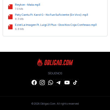
Reykon - Mala.mp3
7.0 Mb
Paty Cantu Ft. Karol G - No Fue Suficiente (En Vivo).mp3
8.3 Mb
Eziel La Imagen Ft. Luigi 21 Plus - Dios Nos Coja Confesao.mp3
6.8 Mb
SÍGUENOS
© 2026
Obligao.Com
. All rights reserved