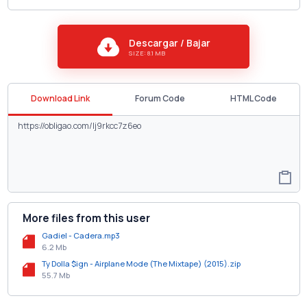
Descargar / Bajar
SIZE: 8.1 MB
Download Link
Forum Code
HTML Code
More files from this user
Gadiel - Cadera.mp3
6.2 Mb
Ty Dolla $ign - Airplane Mode (The Mixtape) (2015).zip
55.7 Mb