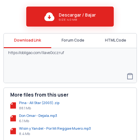
Descargar / Bajar
SIZE: 4.0 MB
Download Link
Forum Code
HTML Code
More files from this user
Pina - All Star (2003).zip
88.1 Mb
Don Omar - Dejala.mp3
6.1 Mb
Wisin y Yandel - Por Mi Reggae Muero.mp3
8.4 Mb