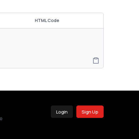
HTML Code
Login
Sign Up
o