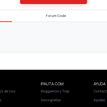
Forum Code
IPAUTA.COM
AYUDA
os de Uso
Reggaeton y Trap
Contact
s
Discografías
Ayudas