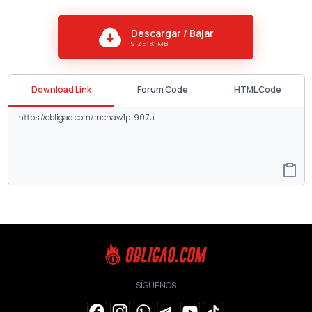
Descargar / Bajar
SIZE: 8.1 MB
Download Link
Forum Code
HTML Code
SÍGUENOS