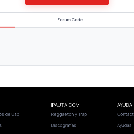
Forum Code
IPAUTA.COM
AYUDA
os de Uso
Reggaeton y Trap
Contact
s
Discografías
Ayudas