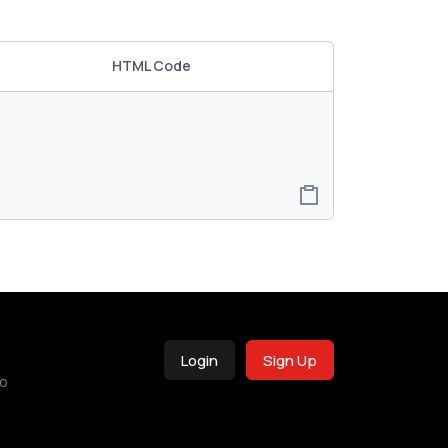
HTML Code
Login
Sign Up
o