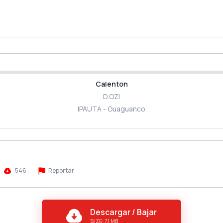
Calenton
D.OZI
IPAUTA - Guaguanco
546
Reportar
Descargar / Bajar
SIZE: 7.1 MB