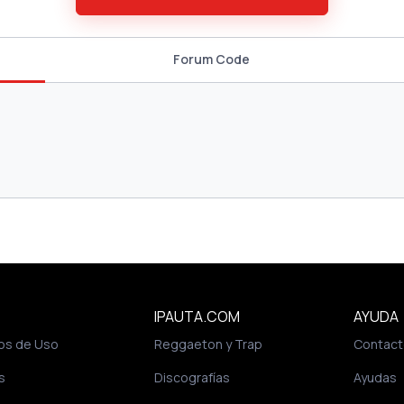
Forum Code
IPAUTA.COM
AYUDA
os de Uso
Reggaeton y Trap
Contact
s
Discografías
Ayudas