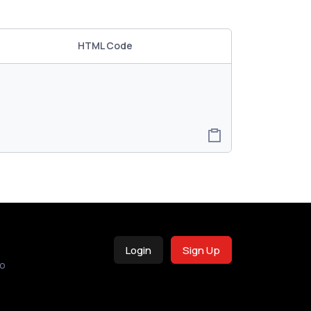
HTML Code
Login
Sign Up
o