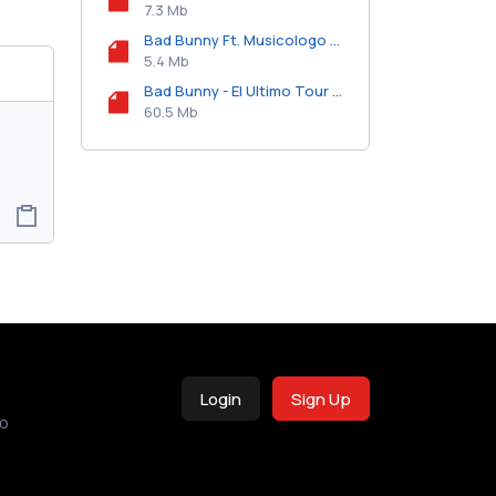
7.3 Mb
Bad Bunny Ft. Musicologo y Menes - El Mundo Es Mio.mp3
5.4 Mb
Bad Bunny - El Ultimo Tour Del Mundo (Musicologo y Menes Remake).zip
60.5 Mb
Login
Sign Up
o