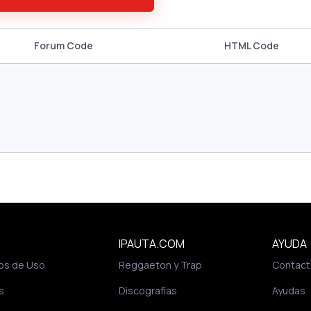
Forum Code
HTML Code
IPAUTA.COM
AYUDA
os de Uso
Reggaeton y Trap
Contact
s
Discografías
Ayudas