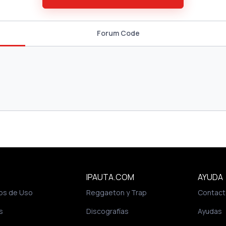
Forum Code
IPAUTA.COM
AYUDA
os de Uso
Reggaeton y Trap
Contact
s
Discografías
Ayudas