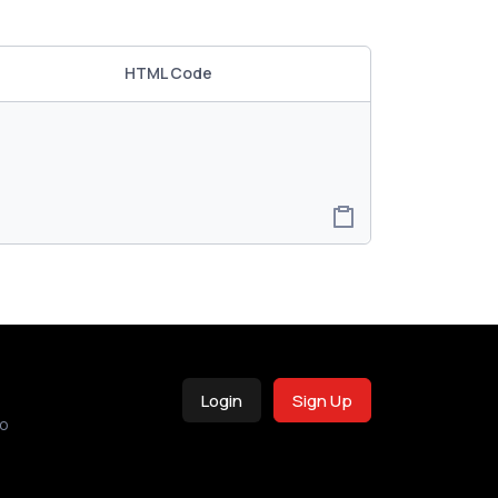
HTML Code
Login
Sign Up
o